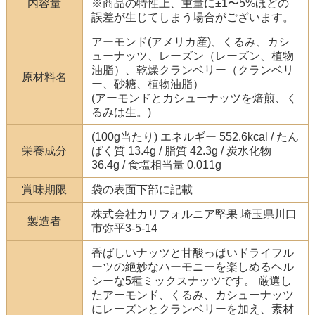
内容量
※商品の特性上、重量に±1〜5%ほどの
誤差が生じてしまう場合がございます。
アーモンド(アメリカ産)、くるみ、カシ
ューナッツ、レーズン（レーズン、植物
油脂）、乾燥クランベリー（クランベリ
原材料名
ー、砂糖、植物油脂）
(アーモンドとカシューナッツを焙煎、く
るみは生。)
(100g当たり) エネルギー 552.6kcal / たん
栄養成分
ぱく質 13.4g / 脂質 42.3g / 炭水化物
36.4g / 食塩相当量 0.011g
賞味期限
袋の表面下部に記載
株式会社カリフォルニア堅果 埼玉県川口
製造者
市弥平3-5-14
香ばしいナッツと甘酸っぱいドライフル
ーツの絶妙なハーモニーを楽しめるヘル
シーな5種ミックスナッツです。 厳選し
たアーモンド、くるみ、カシューナッツ
にレーズンとクランベリーを加え、素材