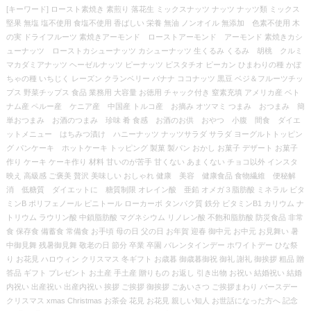
[キーワード] ロースト素焼き 素煎り 落花生 ミックスナッツ ナッツ ナッツ類 ミックス
堅果 無塩 塩不使用 食塩不使用 香ばしい 栄養 無油 ノンオイル 無添加 色素不使用 木
の実 ドライフルーツ 素焼きアーモンド ローストアーモンド アーモンド 素焼きカシ
ューナッツ ローストカシューナッツ カシューナッツ 生くるみ くるみ 胡桃 クルミ
マカダミアナッツ ヘーゼルナッツ ピーナッツ ピスタチオ ピーカン ひまわりの種 かぼ
ちゃの種 いちじく レーズン クランベリー バナナ ココナッツ 黒豆 ベジ＆フルーツチッ
プス 野菜チップス 食品 業務用 大容量 お徳用 チャック付き 窒素充填 アメリカ産 ベト
ナム産 ペルー産 ケニア産 中国産 トルコ産 お摘み オツマミ つまみ おつまみ 簡
単おつまみ お酒のつまみ 珍味 肴 食感 お酒のお供 おやつ 小腹 間食 ダイエ
ットメニュー はちみつ漬け ハニーナッツ ナッツサラダ サラダ ヨーグルトトッピン
グ パンケーキ ホットケーキ トッピング 製菓 製パン おかし お菓子 デザート お菓子
作り ケーキ ケーキ作り 材料 甘いのが苦手 甘くない あまくない チョコ以外 インスタ
映え 高級感 ご褒美 贅沢 美味しい おしゃれ 健康 美容 健康食品 食物繊維 便秘解
消 低糖質 ダイエットに 糖質制限 オレイン酸 亜鉛 オメガ３脂肪酸 ミネラル ビタ
ミンB ポリフェノール ピニトール ローカーボ タンパク質 鉄分 ビタミンB1 カリウム ナ
トリウム ラウリン酸 中鎖脂肪酸 マグネシウム リノレン酸 不飽和脂肪酸 防災食品 非常
食 保存食 備蓄食 常備食 お手頃 母の日 父の日 お年賀 迎春 御中元 お中元 お見舞い 暑
中御見舞 残暑御見舞 敬老の日 節分 卒業 卒園 バレンタインデー ホワイトデー ひな祭
り お花見 ハロウィン クリスマス 冬ギフト お歳暮 御歳暮御祝 御礼 謝礼 御挨拶 粗品 贈
答品 ギフト プレゼント お土産 手土産 贈りもの お返し 引き出物 お祝い 結婚祝い 結婚
内祝い 出産祝い 出産内祝い 挨拶 ご挨拶 御挨拶 ごあいさつ ご挨拶まわり バースデー
クリスマス xmas Christmas お茶会 花見 お花見 親しい知人 お世話になった方へ 記念