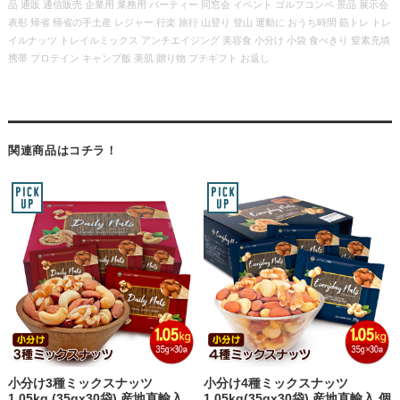
品 通販 通信販売 企業用 業務用 パーティー 同窓会 イベント ゴルフコンペ 景品 展示会
表彰 帰省 帰省の手土産 レジャー 行楽 旅行 山登り 登山 運動に おうち時間 筋トレ トレ
イルナッツ トレイルミックス アンチエイジング 美容食 小分け 小袋 食べきり 窒素充填
携帯 プロテイン キャンプ飯 美肌 贈り物 プチギフト お返し
関連商品はコチラ！
小分け3種ミックスナッツ
小分け4種ミックスナッツ
1.05kg (35gx30袋) 産地直輸入
1.05kg(35gx30袋) 産地直輸入 個