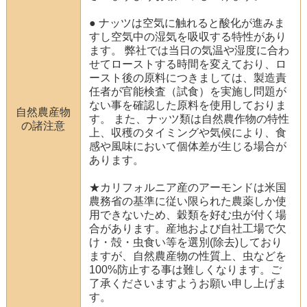
● ナッツは空気に触れると酸化が進みま
すし空気中の湿気を吸収する特性があり
ます。 弊社では当日の気温や湿度に合わ
せてローストする時間を変えており、ロ
ースト後の原料につきましては、製造責
任者が官能検査（試食）を実施し問題が
ない事を確認した原料を使用しておりま
自然農産物
す。 また、ナッツ類は自然農作物の特性
の諸注意
上、収穫のタイミングや気候により、食
感や風味において個体差が生じる場合が
あります。
★カリフォルニア産のアーモンドは米国
農務省の基準に従い限られた農薬しか使
用できないため、穀類を好む虫が付く場
合があります。産地および自社工場で欠
け・殻・虫食い等を選別(除去)しており
ますが、自然農産物の性質上、虫などを
100%防止する事は難しくなります。ご
了承くださいますようお願い申し上げま
す。