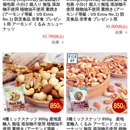
個包装 小分け 箱入り 無塩 添加
包装 小分け 箱入り無塩 添加物不
物不使用 植物油不使用 素焼き
使用 植物油不使用 素焼き (アー
(アーモンド等級：US Extra
モンド等級：US Extra No.1) 防
No.1) 防災食品 非常食 プレゼン
災食品 非常食 プレゼント用
ト用 アーモンド くるみ カシュー
¥2,890
(税込)
ナッツ
在庫 ○
¥2,790
(税込)
在庫 ○
4種ミックスナッツ 850g 産地直
3種ミックスナッツ 850g 産地
輸入 無塩 添加物不使用 植物油不
直輸入 くるみ アーモンド カシュ
使用 素焼き (アーモンド等級：
ーナッツ 無塩 添加物不使用 植物