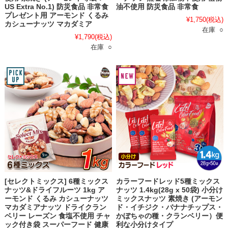
US Extra No.1) 防災食品 非常食
油不使用 防災食品 非常食
プレゼント用 アーモンド くるみ
¥1,750
(税込)
カシューナッツ マカダミア
在庫 ○
¥1,790
(税込)
在庫 ○
[セレクトミックス] 6種ミックス
カラーフードレッド5種ミックス
ナッツ&ドライフルーツ 1kg ア
ナッツ 1.4kg(28g x 50袋) 小分け
ーモンド くるみ カシューナッツ
ミックスナッツ 素焼き (アーモン
マカダミアナッツ ドライクラン
ド・イチジク・バナナチップス・
ベリー レーズン 食塩不使用 チャ
かぼちゃの種・クランベリー）便
ック付き袋 スーパーフード 健康
利な小分けタイプ