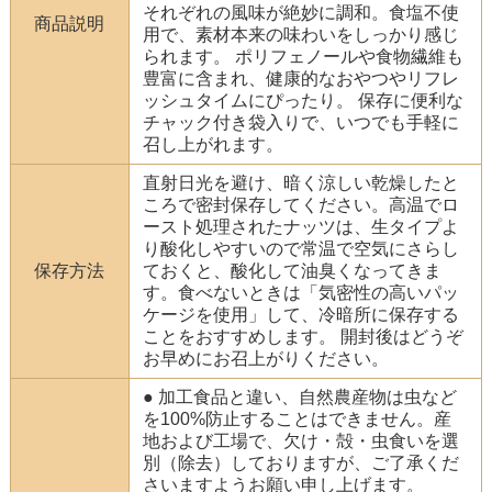
それぞれの風味が絶妙に調和。食塩不使
商品説明
用で、素材本来の味わいをしっかり感じ
られます。 ポリフェノールや食物繊維も
豊富に含まれ、健康的なおやつやリフレ
ッシュタイムにぴったり。 保存に便利な
チャック付き袋入りで、いつでも手軽に
召し上がれます。
直射日光を避け、暗く涼しい乾燥したと
ころで密封保存してください。高温でロ
ースト処理されたナッツは、生タイプよ
り酸化しやすいので常温で空気にさらし
保存方法
ておくと、酸化して油臭くなってきま
す。食べないときは「気密性の高いパッ
ケージを使用」して、冷暗所に保存する
ことをおすすめします。 開封後はどうぞ
お早めにお召上がりください。
● 加工食品と違い、自然農産物は虫など
を100%防止することはできません。産
地および工場で、欠け・殻・虫食いを選
別（除去）しておりますが、ご了承くだ
さいますようお願い申し上げます。