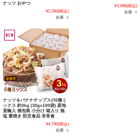
ナッツ おやつ
¥3,090
(税込)
¥2,080
(税込)
在庫 ○
在庫 ○
ナッツ＆バナナチップスの5種ミ
ックス 約3kg (30gx100袋) 産地
直輸入 個包装 小分け 箱入り 無
塩 素焼き 防災食品 非常食
¥4,790
(税込)
在庫 ○