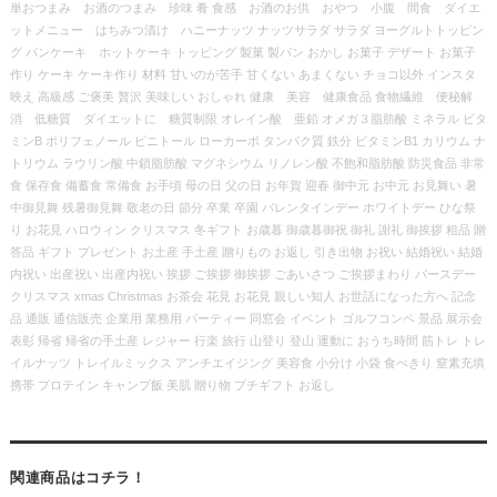
単おつまみ お酒のつまみ 珍味 肴 食感 お酒のお供 おやつ 小腹 間食 ダイエ
ットメニュー はちみつ漬け ハニーナッツ ナッツサラダ サラダ ヨーグルトトッピン
グ パンケーキ ホットケーキ トッピング 製菓 製パン おかし お菓子 デザート お菓子
作り ケーキ ケーキ作り 材料 甘いのが苦手 甘くない あまくない チョコ以外 インスタ
映え 高級感 ご褒美 贅沢 美味しい おしゃれ 健康 美容 健康食品 食物繊維 便秘解
消 低糖質 ダイエットに 糖質制限 オレイン酸 亜鉛 オメガ３脂肪酸 ミネラル ビタ
ミンB ポリフェノール ピニトール ローカーボ タンパク質 鉄分 ビタミンB1 カリウム ナ
トリウム ラウリン酸 中鎖脂肪酸 マグネシウム リノレン酸 不飽和脂肪酸 防災食品 非常
食 保存食 備蓄食 常備食 お手頃 母の日 父の日 お年賀 迎春 御中元 お中元 お見舞い 暑
中御見舞 残暑御見舞 敬老の日 節分 卒業 卒園 バレンタインデー ホワイトデー ひな祭
り お花見 ハロウィン クリスマス 冬ギフト お歳暮 御歳暮御祝 御礼 謝礼 御挨拶 粗品 贈
答品 ギフト プレゼント お土産 手土産 贈りもの お返し 引き出物 お祝い 結婚祝い 結婚
内祝い 出産祝い 出産内祝い 挨拶 ご挨拶 御挨拶 ごあいさつ ご挨拶まわり バースデー
クリスマス xmas Christmas お茶会 花見 お花見 親しい知人 お世話になった方へ 記念
品 通販 通信販売 企業用 業務用 パーティー 同窓会 イベント ゴルフコンペ 景品 展示会
表彰 帰省 帰省の手土産 レジャー 行楽 旅行 山登り 登山 運動に おうち時間 筋トレ トレ
イルナッツ トレイルミックス アンチエイジング 美容食 小分け 小袋 食べきり 窒素充填
携帯 プロテイン キャンプ飯 美肌 贈り物 プチギフト お返し
関連商品はコチラ！