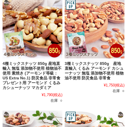
4種ミックスナッツ 850g 産地直
3種ミックスナッツ 850g 産地
輸入 無塩 添加物不使用 植物油不
直輸入 くるみ アーモンド カシュ
使用 素焼き (アーモンド等級：
ーナッツ 無塩 添加物不使用 植物
US Extra No.1) 防災食品 非常食
油不使用 防災食品 非常食
プレゼント用 アーモンド くるみ
¥1,750
(税込)
カシューナッツ マカダミア
在庫 ○
¥1,790
(税込)
在庫 ○