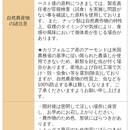
ースト後の原料につきましては、製造責
任者が官能検査（試食）を実施し問題が
ない事を確認した原料を使用しておりま
自然農産物
す。 また、ナッツ類は自然農作物の特性
の諸注意
上、収穫のタイミングや気候により、食
感や風味において個体差が生じる場合が
あります。
★カリフォルニア産のアーモンドは米国
農務省の基準に従い限られた農薬しか使
用できないため、穀類を好む虫が付く場
合があります。産地および自社工場で欠
け・殻・虫食い等を選別(除去)しており
ますが、自然農産物の性質上、虫などを
100%防止する事は難しくなります。ご
了承くださいますようお願い申し上げま
す。
・開封後は密閉して涼しい場所に保管
し、お早めにお召し上がりください。
・農作物のため色、形状にばらつきがあ
ります。
・ミックス商品のため内容にばらつきが