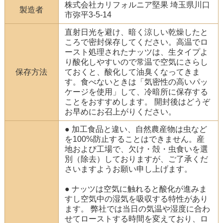
株式会社カリフォルニア堅果 埼玉県川口
製造者
市弥平3-5-14
直射日光を避け、暗く涼しい乾燥したと
ころで密封保存してください。高温でロ
ースト処理されたナッツは、生タイプよ
り酸化しやすいので常温で空気にさらし
保存方法
ておくと、酸化して油臭くなってきま
す。食べないときは「気密性の高いパッ
ケージを使用」して、冷暗所に保存する
ことをおすすめします。 開封後はどうぞ
お早めにお召上がりください。
● 加工食品と違い、自然農産物は虫など
を100%防止することはできません。産
地および工場で、欠け・殻・虫食いを選
別（除去）しておりますが、ご了承くだ
さいますようお願い申し上げます。
● ナッツは空気に触れると酸化が進みま
すし空気中の湿気を吸収する特性があり
ます。 弊社では当日の気温や湿度に合わ
せてローストする時間を変えており、ロ