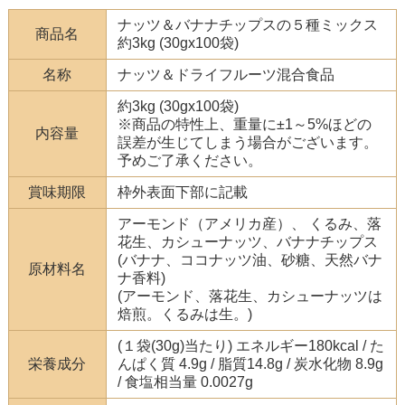
ナッツ＆バナナチップスの５種ミックス
商品名
約3kg (30gx100袋)
名称
ナッツ＆ドライフルーツ混合食品
約3kg (30gx100袋)
※商品の特性上、重量に±1～5%ほどの
内容量
誤差が生じてしまう場合がございます。
予めご了承ください。
賞味期限
枠外表面下部に記載
アーモンド（アメリカ産）、 くるみ、落
花生、カシューナッツ、バナナチップス
(バナナ、ココナッツ油、砂糖、天然バナ
原材料名
ナ香料)
(アーモンド、落花生、カシューナッツは
焙煎。くるみは生。)
(１袋(30g)当たり) エネルギー180kcal / た
栄養成分
んぱく質 4.9g / 脂質14.8g / 炭水化物 8.9g
/ 食塩相当量 0.0027g