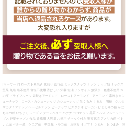
[キーワード] ロースト素焼き 素煎り 落花生 ミックスナッツ ナッツ ナッツ類 ミックス
堅果 無塩 塩不使用 食塩不使用 香ばしい 栄養 無油 ノンオイル 無添加 色素不使用 木
の実 ドライフルーツ 素焼きアーモンド ローストアーモンド アーモンド 素焼きカシ
ューナッツ ローストカシューナッツ カシューナッツ 生くるみ くるみ 胡桃 クルミ
マカダミアナッツ ヘーゼルナッツ ピーナッツ ピスタチオ ピーカン ひまわりの種 かぼ
ちゃの種 いちじく レーズン クランベリー バナナ ココナッツ 黒豆 ベジ＆フルーツチッ
プス 野菜チップス 食品 業務用 大容量 お徳用 チャック付き 窒素充填 アメリカ産 ベト
ナム産 ペルー産 ケニア産 中国産 トルコ産 お摘み オツマミ つまみ おつまみ 簡