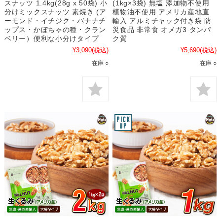
スナッツ 1.4kg(28g x 50袋) 小
(1kg×3袋) 無塩 添加物不使用
分けミックスナッツ 素焼き (ア
植物油不使用 アメリカ産地直
ーモンド・イチジク・バナナチ
輸入 アルミチャック付き袋 防
ップス・かぼちゃの種・クラン
災食品 非常食 オメガ3 タンパ
ベリー）便利な小分けタイプ
ク質
¥3,090
(税込)
¥5,690
(税込)
在庫 ○
在庫 ○