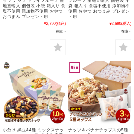
ッツ ナッツ ドライフルーツ 産
フルーツ 産地直輸入 個包装 小
地直輸入 個包装 小袋 箱入り 食
袋 箱入り 食塩不使用 添加物不
塩不使用 添加物不使用 おやつ
使用 おやつ おつまみ プレゼン
おつまみ プレゼント用
ト用
¥2,790
(税込)
¥2,690
(税込)
在庫 ○
在庫 ○
小分け 黒豆&4種 ミックスナッ
ナッツ＆バナナチップスの5種