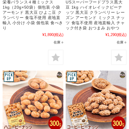
栄養バランス４種ミックス
USスーパーフードプラス黒大
1kg（20g×50袋）個包装 小袋
豆 1kg ハイオレイックピーナ
アーモンド 黒大豆 ひよこ豆 ク
ッツ 黒大豆 クランベリー レー
ランベリー 食塩不使用 産地直
ズン アーモンド ミックス ナッ
輸入 小分け 小袋 個包装 食べき
ツ 食塩不使用 産地直輸入 チャ
り
ック付き袋 おつまみ おやつ
¥1,890
(税込)
¥1,290
(税込)
在庫 ○
在庫 ○