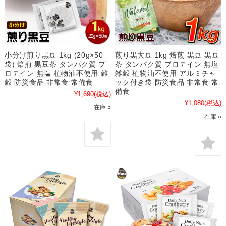
小分け煎り黒豆 1kg (20g×50
煎り黒大豆 1kg 焙煎 黒豆 黒豆
袋) 焙煎 黒豆茶 タンパク質 プ
茶 タンパク質 プロテイン 無塩
ロテイン 無塩 植物油不使用 雑
雑穀 植物油不使用 アルミチャ
穀 防災食品 非常食 常備食
ック付き袋 防災食品 非常食 常
備食
¥1,690
(税込)
¥1,080
(税込)
在庫 ○
在庫 ○