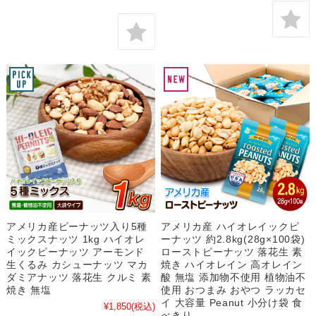
アメリカ産ピーナッツ入り5種
アメリカ産 ハイオレイックピ
ミックスナッツ 1kg ハイオレ
ーナッツ 約2.8kg(28g×100袋)
イックピーナッツ アーモンド
ローストピーナッツ 落花生 素
生くるみ カシューナッツ マカ
焼き ハイオレイン 高オレイン
ダミアナッツ 落花生 クルミ 素
酸 無塩 添加物不使用 植物油不
焼き 無塩
使用 おつまみ おやつ ラッカセ
イ 大容量 Peanut 小分け袋 食
¥1,850
(税込)
べきり