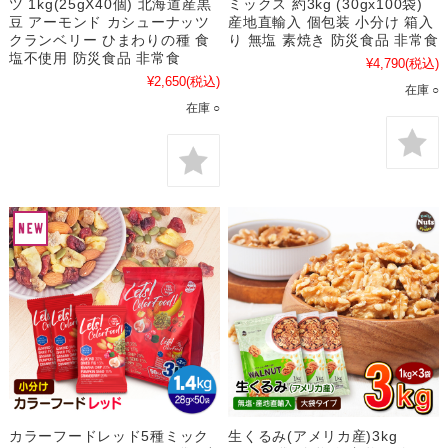
ツ 1kg(25gX40個) 北海道産黒
ミックス 約3kg (30gx100袋)
豆 アーモンド カシューナッツ
産地直輸入 個包装 小分け 箱入
クランベリー ひまわりの種 食
り 無塩 素焼き 防災食品 非常食
塩不使用 防災食品 非常食
¥4,790
(税込)
¥2,650
(税込)
在庫 ○
在庫 ○
カラーフードレッド5種ミック
生くるみ(アメリカ産)3kg