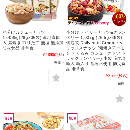
小分けカシューナッツ
小分け デイリーナッツ&クラン
1.008kg(28g×36袋) 産地直輸
ベリー 1,007g (26.5g×38袋)
入 素焼き 煎りたて 無塩 無添加
個包装 Daily nuts Cranberry
防災食品 非常食
ミックスナッツ (素焼きアーモ
ンド くるみ カシューナッツ ド
¥2,890
(税込)
ライクランベリー) 小袋 産地直
在庫 ○
輸入 箱入り 食塩不使用 防災食
品 非常食
¥2,780
(税込)
在庫 ○