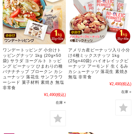
ワンデートッピング 小分けト
アメリカ産ピーナッツ入り小分
ッピングナッツ 1kg (20g×50
け4種ミックスナッツ 1kg
袋) サラダ ヨーグルト トッピ
(25g×40袋) ハイオレイックピ
ング ピーナッツ ひまわりの種
ーナッツ アーモンド 生くるみ
バナナチップ ブロークン カシ
カシューナッツ 落花生 素焼き
ューナッツ 落花生 サンフラワ
無塩 非常食
ーシード 菓子材料 素焼き 無塩
¥2,490
(税込)
非常食
在庫 ○
¥1,490
(税込)
在庫 ×