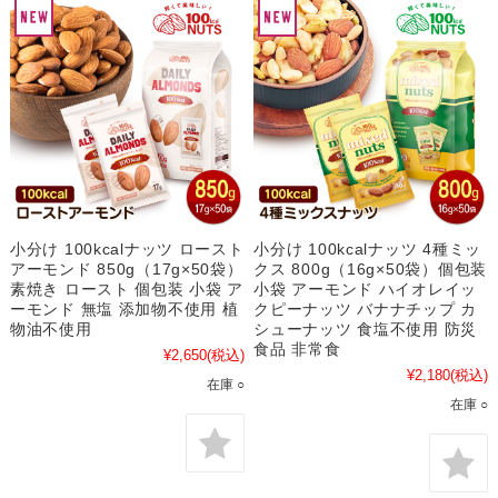
小分け 100kcalナッツ ロースト
小分け 100kcalナッツ 4種ミッ
アーモンド 850g（17g×50袋）
クス 800g（16g×50袋）個包装
素焼き ロースト 個包装 小袋 ア
小袋 アーモンド ハイオレイッ
ーモンド 無塩 添加物不使用 植
クピーナッツ バナナチップ カ
物油不使用
シューナッツ 食塩不使用 防災
食品 非常食
¥2,650
(税込)
¥2,180
(税込)
在庫 ○
在庫 ○