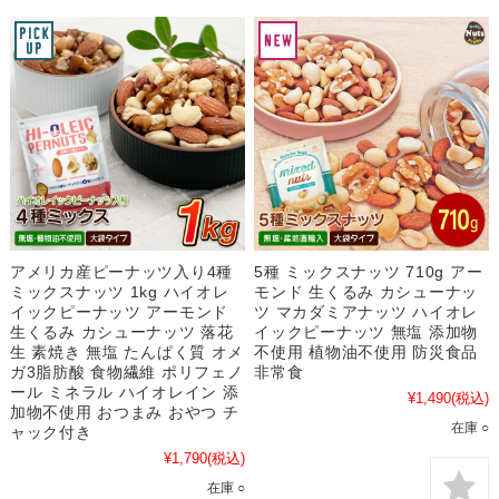
アメリカ産ピーナッツ入り4種
5種 ミックスナッツ 710g アー
ミックスナッツ 1kg ハイオレ
モンド 生くるみ カシューナッ
イックピーナッツ アーモンド
ツ マカダミアナッツ ハイオレ
生くるみ カシューナッツ 落花
イックピーナッツ 無塩 添加物
生 素焼き 無塩 たんぱく質 オメ
不使用 植物油不使用 防災食品
ガ3脂肪酸 食物繊維 ポリフェノ
非常食
ール ミネラル ハイオレイン 添
¥1,490
(税込)
加物不使用 おつまみ おやつ チ
在庫 ○
ャック付き
¥1,790
(税込)
在庫 ○