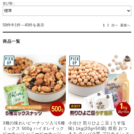
並び順：
59件中1件～40件を表示
1
2
次へ
最後へ
商品一覧
3種の味わいピーナッツ入り5種
小分け 煎りひよこ豆 (うす塩
ミックス 500g ハイオレイック
味) 1kg(20g×50袋) 焙煎 おつ
ピーナッツ ハニーピーナッツ
まみ タンパク質 プロテイン エ