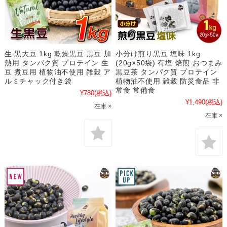
生 黒大豆 1kg 乾燥黒豆 黒豆 加
小分け煎り黒豆 塩味 1kg
熱用 タンパク質 プロテイン 生
(20g×50袋) 有塩 焙煎 おつまみ
豆 煮豆用 植物油不使用 雑穀 ア
黒豆茶 タンパク質 プロテイン
ルミチャック付き袋
植物油不使用 雑穀 防災食品 非
常食 常備食
¥780
(税込)
¥1,490
(税込)
在庫 ×
在庫 ×