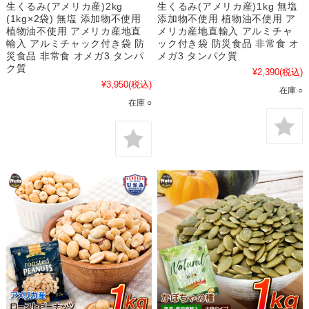
生くるみ(アメリカ産)2kg
生くるみ(アメリカ産)1kg 無塩
(1kg×2袋) 無塩 添加物不使用
添加物不使用 植物油不使用 ア
植物油不使用 アメリカ産地直
メリカ産地直輸入 アルミチャ
輸入 アルミチャック付き袋 防
ック付き袋 防災食品 非常食 オ
災食品 非常食 オメガ3 タンパ
メガ3 タンパク質
ク質
¥2,390
(税込)
¥3,950
(税込)
在庫 ○
在庫 ○