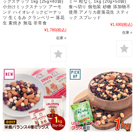
ックスナッツ 1kg (25g×40袋)
ミー 粒なし 1kg (20g×50袋)
小分けミックスナッツ アーモ
食べ切り 個包装 砂糖 添加物不
ンド ハイオレイックピーナッ
使用 アメリカ産落花生 スティ
ツ 生くるみ クランベリー 落花
ック スプレッド
生 素焼き 無塩 非常食
¥1,690
(税込)
¥1,780
(税込)
在庫 ○
在庫 ○