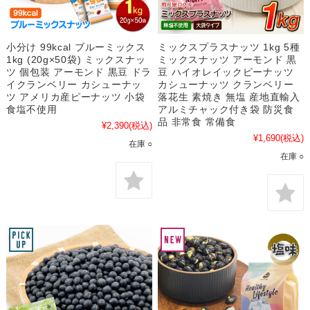
小分け 99kcal ブルーミックス
ミックスプラスナッツ 1kg 5種
1kg (20g×50袋) ミックスナッ
ミックスナッツ アーモンド 黒
ツ 個包装 アーモンド 黒豆 ドラ
豆 ハイオレイックピーナッツ
イクランベリー カシューナッ
カシューナッツ クランベリー
ツ アメリカ産ピーナッツ 小袋
落花生 素焼き 無塩 産地直輸入
食塩不使用
アルミチャック付き袋 防災食
品 非常食 常備食
¥2,390
(税込)
¥1,690
(税込)
在庫 ○
在庫 ○