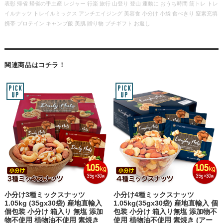
表彰 帰省 帰省の手土産 レジャー 行楽 旅行 山登り 登山 運動に おうち時間 筋トレ トレ
イルナッツ トレイルミックス アンチエイジング 美容食 小分け 小袋 食べきり 窒素充填
携帯 プロテイン キャンプ飯 美肌 贈り物 プチギフト お返し
関連商品はコチラ！
小分け3種ミックスナッツ
小分け4種ミックスナッツ
1.05kg (35gx30袋) 産地直輸入
1.05kg(35gx30袋) 産地直輸入 個
個包装 小分け 箱入り 無塩 添加
包装 小分け 箱入り無塩 添加物不
物不使用 植物油不使用 素焼き
使用 植物油不使用 素焼き (アー