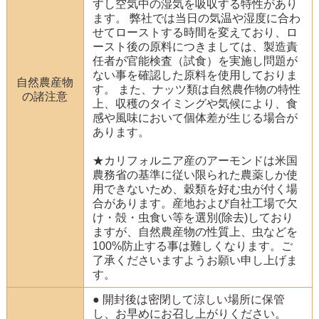
すし空気中の湿気を吸収する特性があり
ます。 弊社では当日の気温や湿度に合わ
せてローストする時間を変えており、ロ
ースト後の原料につきましては、製造責
任者が官能検査（試食）を実施し問題が
ない事を確認した原料を使用しておりま
自然農産物
す。 また、ナッツ類は自然農作物の特性
の諸注意
上、収穫のタイミングや気候により、食
感や風味において個体差が生じる場合が
あります。
★カリフォルニア産のアーモンドは米国
農務省の基準に従い限られた農薬しか使
用できないため、穀類を好む虫が付く場
合があります。産地および自社工場で欠
け・殻・虫食い等を選別(除去)しており
ますが、自然農産物の性質上、虫などを
100%防止する事は難しくなります。ご
了承くださいますようお願い申し上げま
す。
● 開封後は密閉して涼しい場所に保管
し、お早めにお召し上がりください。