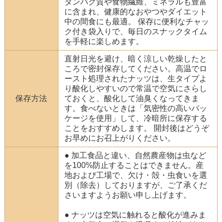
タンパク質や食物繊維、ミネラルも豊富
に含まれ、健康的なおやつやダイエット
中の間食にも最適。 保存に便利なチャッ
ク付き袋入りで、毎日のスナックタイム
を手軽に楽しめます。
直射日光を避け、暗く涼しい乾燥したと
ころで密封保存してください。高温でロ
ースト処理されたナッツは、生タイプよ
り酸化しやすいので常温で空気にさらし
保存方法
ておくと、酸化して油臭くなってきま
す。食べないときは「気密性の高いパッ
ケージを使用」して、冷暗所に保存する
ことをおすすめします。 開封後はどうぞ
お早めにお召上がりください。
● 加工食品と違い、自然農産物は虫など
を100%防止することはできません。産
地および工場で、欠け・殻・虫食いを選
別（除去）しておりますが、ご了承くだ
さいますようお願い申し上げます。
● ナッツは空気に触れると酸化が進みま