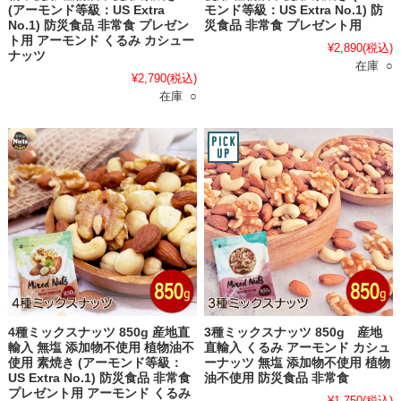
(アーモンド等級：US Extra
モンド等級：US Extra No.1) 防
No.1) 防災食品 非常食 プレゼン
災食品 非常食 プレゼント用
ト用 アーモンド くるみ カシュー
¥2,890
(税込)
ナッツ
在庫 ○
¥2,790
(税込)
在庫 ○
4種ミックスナッツ 850g 産地直
3種ミックスナッツ 850g 産地
輸入 無塩 添加物不使用 植物油不
直輸入 くるみ アーモンド カシュ
使用 素焼き (アーモンド等級：
ーナッツ 無塩 添加物不使用 植物
US Extra No.1) 防災食品 非常食
油不使用 防災食品 非常食
プレゼント用 アーモンド くるみ
¥1,750
(税込)