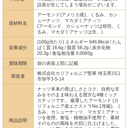
誤差が生じてしまう場合がございます。
アーモンド(アメリカ産)、くるみ、カシ
ューナッツ、マカダミアナッツ
原材料名
(アーモンド、カシューナッツは焙煎。く
るみ、マカダミアナッツは生。)
(100g当たり) エネルギー 646.8kcal / たん
栄養成分
ぱく質 16.6g / 脂質 58.2g / 炭水化物
20.3g / 食塩相当量 0.0093g
賞味期限
袋の表面上部に記載
株式会社カリフォルニア堅果 埼玉県川口
製造者
市弥平3-5-14
ナッツ本来の香ばしさとコク、自然な甘
みをそのまま味わえる贅沢な4種ミック
スナッツです。 厳選したアーモンド (カ
リフォルニア産エクストラNo.1等級)、く
るみ、カシューナッツ、マカダミアナッ
ツを使用。食塩・植物油不使用で、素材
商品説明
そのものの風味を大切に仕上げました。