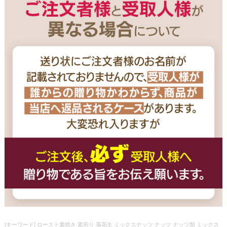
[キーワード] ロースト素焼き 素煎り 落花生 ミックスナッツ ナッツ ナッツ類 ミックス