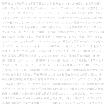
堅果 無塩 塩不使用 食塩不使用 香ばしい 栄養 無油 ノンオイル 無添加 色素不使用 木
の実 ドライフルーツ 素焼きアーモンド ローストアーモンド アーモンド 素焼きカシ
ューナッツ ローストカシューナッツ カシューナッツ 生くるみ くるみ 胡桃 クルミ
マカダミアナッツ ヘーゼルナッツ ピーナッツ ピスタチオ ピーカン ひまわりの種 かぼ
ちゃの種 いちじく レーズン クランベリー バナナ ココナッツ 黒豆 ベジ＆フルーツチッ
プス 野菜チップス 食品 業務用 大容量 お徳用 チャック付き 窒素充填 アメリカ産 ベト
ナム産 ペルー産 ケニア産 中国産 トルコ産 お摘み オツマミ つまみ おつまみ 簡
単おつまみ お酒のつまみ 珍味 肴 食感 お酒のお供 おやつ 小腹 間食 ダイエ
ットメニュー はちみつ漬け ハニーナッツ ナッツサラダ サラダ ヨーグルトトッピン
グ パンケーキ ホットケーキ トッピング 製菓 製パン おかし お菓子 デザート お菓子
作り ケーキ ケーキ作り 材料 甘いのが苦手 甘くない あまくない チョコ以外 インスタ
映え 高級感 ご褒美 贅沢 美味しい おしゃれ 健康 美容 健康食品 食物繊維 便秘解
消 低糖質 ダイエットに 糖質制限 オレイン酸 亜鉛 オメガ３脂肪酸 ミネラル ビタ
ミンB ポリフェノール ピニトール ローカーボ タンパク質 鉄分 ビタミンB1 カリウム ナ
トリウム ラウリン酸 中鎖脂肪酸 マグネシウム リノレン酸 不飽和脂肪酸 防災食品 非常
食 保存食 備蓄食 常備食 お手頃 母の日 父の日 お年賀 迎春 御中元 お中元 お見舞い 暑
中御見舞 残暑御見舞 敬老の日 節分 卒業 卒園 バレンタインデー ホワイトデー ひな祭
り お花見 ハロウィン クリスマス 冬ギフト お歳暮 御歳暮御祝 御礼 謝礼 御挨拶 粗品 贈
答品 ギフト プレゼント お土産 手土産 贈りもの お返し 引き出物 お祝い 結婚祝い 結婚
内祝い 出産祝い 出産内祝い 挨拶 ご挨拶 御挨拶 ごあいさつ ご挨拶まわり バースデー
クリスマス xmas Christmas お茶会 花見 お花見 親しい知人 お世話になった方へ 記念
品 通販 通信販売 企業用 業務用 パーティー 同窓会 イベント ゴルフコンペ 景品 展示会