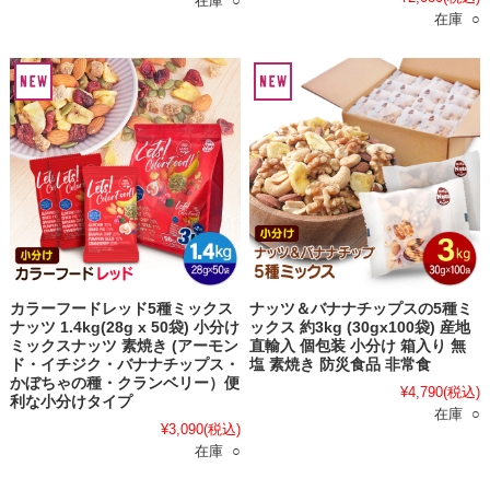
在庫 ○
在庫 ○
カラーフードレッド5種ミックス
ナッツ＆バナナチップスの5種ミ
ナッツ 1.4kg(28g x 50袋) 小分け
ックス 約3kg (30gx100袋) 産地
ミックスナッツ 素焼き (アーモン
直輸入 個包装 小分け 箱入り 無
ド・イチジク・バナナチップス・
塩 素焼き 防災食品 非常食
かぼちゃの種・クランベリー）便
¥4,790
(税込)
利な小分けタイプ
在庫 ○
¥3,090
(税込)
在庫 ○