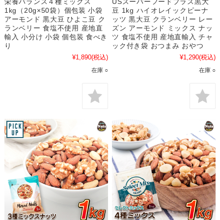
栄養バランス４種ミックス
USスーパーフードプラス黒大
1kg（20g×50袋）個包装 小袋
豆 1kg ハイオレイックピーナ
アーモンド 黒大豆 ひよこ豆 ク
ッツ 黒大豆 クランベリー レー
ランベリー 食塩不使用 産地直
ズン アーモンド ミックス ナッ
輸入 小分け 小袋 個包装 食べき
ツ 食塩不使用 産地直輸入 チャ
り
ック付き袋 おつまみ おやつ
¥1,890
(税込)
¥1,290
(税込)
在庫 ○
在庫 ○