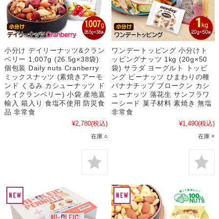
小分け デイリーナッツ&クラン
ワンデートッピング 小分けト
ベリー 1,007g (26.5g×38袋)
ッピングナッツ 1kg (20g×50
個包装 Daily nuts Cranberry
袋) サラダ ヨーグルト トッピ
ミックスナッツ (素焼きアーモ
ング ピーナッツ ひまわりの種
ンド くるみ カシューナッツ ド
バナナチップ ブロークン カシ
ライクランベリー) 小袋 産地直
ューナッツ 落花生 サンフラワ
輸入 箱入り 食塩不使用 防災食
ーシード 菓子材料 素焼き 無塩
品 非常食
非常食
¥2,780
(税込)
¥1,490
(税込)
在庫 ○
在庫 ×