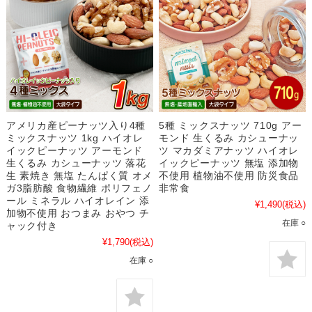
アメリカ産ピーナッツ入り4種
5種 ミックスナッツ 710g アー
ミックスナッツ 1kg ハイオレ
モンド 生くるみ カシューナッ
イックピーナッツ アーモンド
ツ マカダミアナッツ ハイオレ
生くるみ カシューナッツ 落花
イックピーナッツ 無塩 添加物
生 素焼き 無塩 たんぱく質 オメ
不使用 植物油不使用 防災食品
ガ3脂肪酸 食物繊維 ポリフェノ
非常食
ール ミネラル ハイオレイン 添
¥1,490
(税込)
加物不使用 おつまみ おやつ チ
在庫 ○
ャック付き
¥1,790
(税込)
在庫 ○