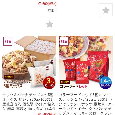
¥2,690
(税込)
在庫 ○
ナッツ＆バナナチップスの5種
カラーフードレッド5種ミック
ミックス 約3kg (30gx100袋)
スナッツ 1.4kg(28g x 50袋) 小
産地直輸入 個包装 小分け 箱入
分けミックスナッツ 素焼き (ア
り 無塩 素焼き 防災食品 非常食
ーモンド・イチジク・バナナチ
ップス・かぼちゃの種・クラン
¥4,790
(税込)