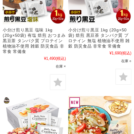
小分け煎り黒豆 塩味 1kg
小分け煎り黒豆 1kg (20g×50
(20g×50袋) 有塩 焙煎 おつまみ
袋) 焙煎 黒豆茶 タンパク質 プ
黒豆茶 タンパク質 プロテイン
ロテイン 無塩 植物油不使用 雑
植物油不使用 雑穀 防災食品 非
穀 防災食品 非常食 常備食
常食 常備食
¥1,690
(税込)
¥1,490
(税込)
在庫 ○
在庫 ×