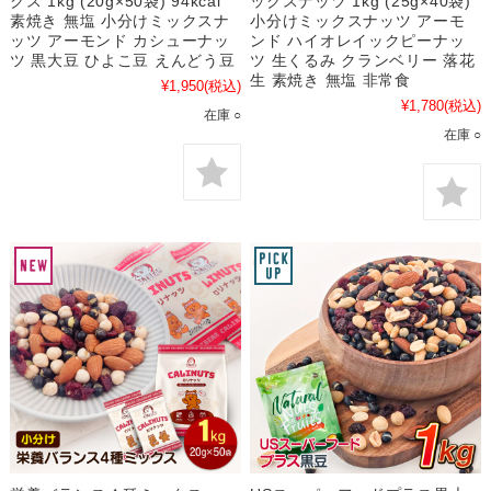
クス 1kg (20g×50袋) 94kcal
ックスナッツ 1kg (25g×40袋)
素焼き 無塩 小分けミックスナ
小分けミックスナッツ アーモ
ッツ アーモンド カシューナッ
ンド ハイオレイックピーナッ
ツ 黒大豆 ひよこ豆 えんどう豆
ツ 生くるみ クランベリー 落花
生 素焼き 無塩 非常食
¥1,950
(税込)
¥1,780
(税込)
在庫 ○
在庫 ○