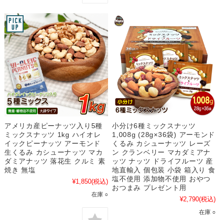
アメリカ産ピーナッツ入り5種
小分け6種ミックスナッツ
ミックスナッツ 1kg ハイオレ
1,008g (28g×36袋) アーモンド
イックピーナッツ アーモンド
くるみ カシューナッツ レーズ
生くるみ カシューナッツ マカ
ン クランベリー マカダミアナ
ダミアナッツ 落花生 クルミ 素
ッツ ナッツ ドライフルーツ 産
焼き 無塩
地直輸入 個包装 小袋 箱入り 食
塩不使用 添加物不使用 おやつ
¥1,850
(税込)
おつまみ プレゼント用
在庫 ○
¥2,790
(税込)
在庫 ○