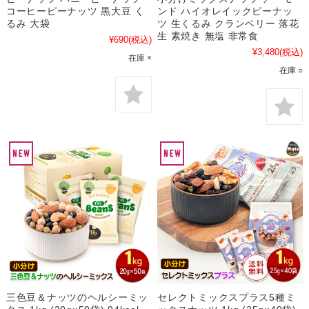
コーヒーピーナッツ 黒大豆 く
ンド ハイオレイックピーナッ
るみ 大袋
ツ 生くるみ クランベリー 落花
生 素焼き 無塩 非常食
¥690
(税込)
¥3,480
(税込)
在庫 ×
在庫 ○
三色豆＆ナッツのヘルシーミッ
セレクトミックスプラス5種ミ