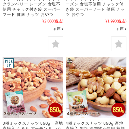
クランベリー レーズン 食塩不
ーズン 食塩不使用 チャック付
使用 チャック付き袋 スーパー
き袋 スーパーフード 健康 ナッ
フード 健康 ナッツ おやつ
ツ おやつ
¥2,080
(税込)
¥1,990
(税込)
在庫 ○
在庫 ○
3種ミックスナッツ 850g 産地
4種ミックスナッツ 850g 産地
直輸入 くるみ アーモンド カシ
直輸入 無塩 添加物不使用 植物