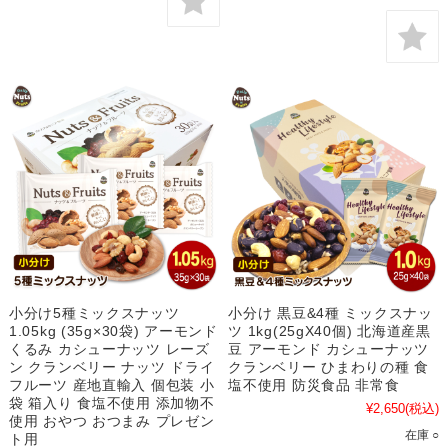
小分け5種ミックスナッツ
小分け 黒豆&4種 ミックスナッ
1.05kg (35g×30袋) アーモンド
ツ 1kg(25gX40個) 北海道産黒
くるみ カシューナッツ レーズ
豆 アーモンド カシューナッツ
ン クランベリー ナッツ ドライ
クランベリー ひまわりの種 食
フルーツ 産地直輸入 個包装 小
塩不使用 防災食品 非常食
袋 箱入り 食塩不使用 添加物不
¥2,650
(税込)
使用 おやつ おつまみ プレゼン
在庫 ○
ト用