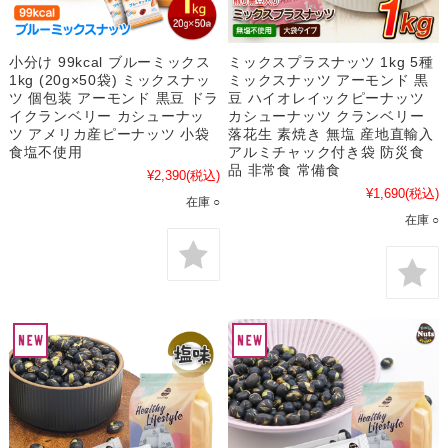
小分け 99kcal ブルーミックス
ミックスプラスナッツ 1kg 5種
1kg (20g×50袋) ミックスナッ
ミックスナッツ アーモンド 黒
ツ 個包装 アーモンド 黒豆 ドラ
豆 ハイオレイックピーナッツ
イクランベリー カシューナッ
カシューナッツ クランベリー
ツ アメリカ産ピーナッツ 小袋
落花生 素焼き 無塩 産地直輸入
食塩不使用
アルミチャック付き袋 防災食
品 非常食 常備食
¥2,390
(税込)
¥1,690
(税込)
在庫 ○
在庫 ○